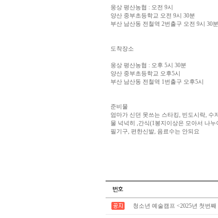
웅상 평산농협 : 오전 9시
양산 중부초등학교 오전 9시 30분
부산 남산동 전철역 2번출구 오전 9시 30
도착장소
웅상 평산농협 : 오후 5시 30분
양산 중부초등학교 오후5시
부산 남산동 전철역 1번출구 오후5시
준비물
엄마가 신던 못쓰는 스타킹, 빈도시락, 수저
물 넉넉히 ,간식(1봉지이상은 모아서 나누
필기구, 편한신발, 음료수는 안되요
청소년 예술캠프 <2025년 첫번째