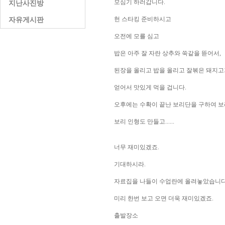
모심기 하러갑니다.
지난사진방
헌 스타킹 준비하시고
자유게시판
오전에 모를 심고
밥은 아주 잘 자란 상추와 쑥같을 뜯어서,
된장을 올리고 밥을 올리고 잘볶은 돼지
얻어서 맛있게 먹을 겁니다.
오후에는 수확이 끝난 보리단을 구하여 
보리 인형도 만들고......
너무 재미있겠죠.
기대하시라.
자료집을 나들이 수업란에 올려놓았습니다
미리 한번 보고 오면 더욱 재미있겠죠.
출발장소