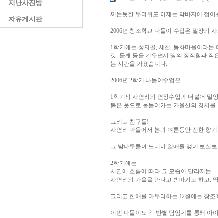
지난사진방
찌는듯한 무더위도 이제는 막바지에 접어
자유게시판
2006년 창조학교 나들이 수업은 밀양의 
1학기에는 성지골, 세천, 동화마을이라는 예
갓, 들깨 등을 키우면서 땅의 정직함과 
는 시간을 가졌습니다.
2006년 2학기 나들이수업은
1학기의 사연리의 연장수업과 더불어 밀양
붉은 옷으로 물들어가는 가을산의 경치를 
그리고 친구들!
사연리 마을에서 봄과 여름동안 진한 향기
그 밤나무들이 드디어 열매를 맺어 토실토
2학기에는
시간에 흐름에 따라 그 모습이 달라지는
사연리의 가을을 만나고 밤따기도 하고, 
그리고 한해를 마무리하는 12월에는 창조
이번 나들이도 각 반별 담임제를 통해 아