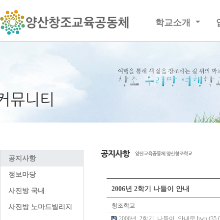
학교소개
공지사항
정보마당
2006년 2학기 나들이 안내
사진방 국내
창조학교
사진방 노마드빌리지
2006년_2학기_나들이_안내문.hwp (35.0