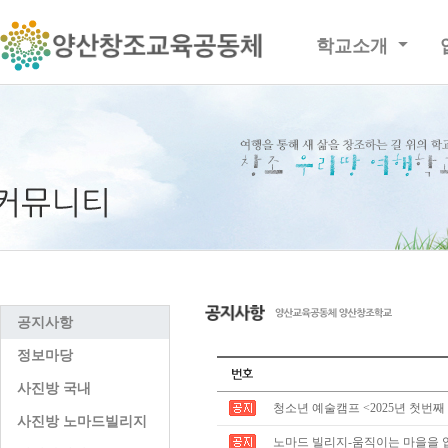
학교소개
공지사항
정보마당
사진방 국내
청소년 예술캠프 <2025년 첫번째
사진방 노마드빌리지
노마드 빌리지-움직이는 마을을 