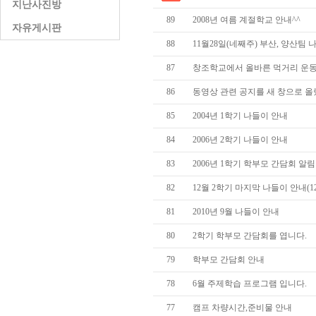
지난사진방
89
2008년 여름 계절학교 안내^^
자유게시판
88
11월28일(네째주) 부산, 양산팀 
87
창조학교에서 올바른 먹거리 운동
86
동영상 관련 공지를 새 창으로 올
85
2004년 1학기 나들이 안내
84
2006년 2학기 나들이 안내
83
2006년 1학기 학부모 간담회 알림
82
12월 2학기 마지막 나들이 안내(1
81
2010년 9월 나들이 안내
80
2학기 학부모 간담회를 엽니다.
79
학부모 간담회 안내
78
6월 주제학습 프로그램 입니다.
77
캠프 차량시간,준비물 안내