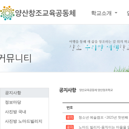
학교소개
공지사항
정보마당
사진방 국내
청소년 예술캠프 <2025년 첫번째
사진방 노마드빌리지
노마드 빌리지-움직이는 마을을 