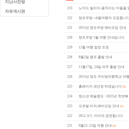
지난사진방
233
노마드 빌리지-움직이는 마을을 
자유게시판
232
창조우땅- 네팔여행자 모집합니
231
2013년 창조우땅 예비모임 안내
230
창조우땅 1월 여행 안내입니다
229
12월 여행 일정 조정
228
8월2일 캠프 출발 안내
227
11월17일, 24일 파주 출발 안내
226
2013년 창조 우리땅여행학교 
225
홈페이지 새단장 하였습니다
(2)
224
청소년 예술캠프 <2025년 첫번째
223
오르빌 비자,예비모임 안내
(1)
222
2012, 6기. 마지막 공연합니다.
221
9월22~23일 여행 안내
(3)