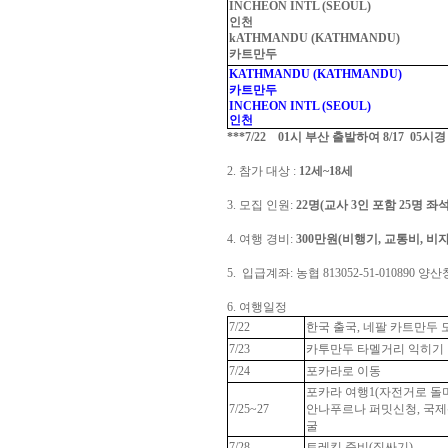
INCHEON INTL (SEOUL)
인천
kATHMANDU (KATHMANDU)
카트만두
KATHMANDU (KATHMANDU)
카트만두
INCHEON INTL (SEOUL)
인천
***7/22 01시 부산 출발하여 8/17 0
2. 참가 대상
:
12세~18세
3. 모집 인원
:
22명(교사 3인 포함 25명 좌
4. 여행 경비
:
300만원(비행기, 교통비, 비자
5. 입급계좌: 농협 813052-51-010890
6. 여행일정
7/22
한국 출국, 네팔 카트만두 
7/23
카투만두 타멜거리 익히기
7/24
포카라로 이동
포카라 여행1(자전거로 돌
7/25~27
안나푸르나 퍼밋신청, 국제
굴
7/28
트레킹 준비(짐싸기)