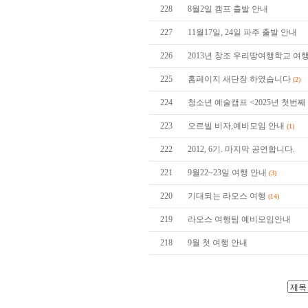
228
8월2일 캠프 출발 안내
227
11월17일, 24일 파주 출발 안내
226
2013년 창조 우리땅여행학교 
225
홈페이지 새단장 하였습니다
(2)
224
청소년 예술캠프 <2025년 첫번째
223
오르빌 비자,예비모임 안내
(1)
222
2012, 6기. 마지막 공연합니다.
221
9월22~23일 여행 안내
(3)
220
기대되는 라오스 여행
(14)
219
라오스 여행팀 예비모임안내
218
9월 첫 여행 안내