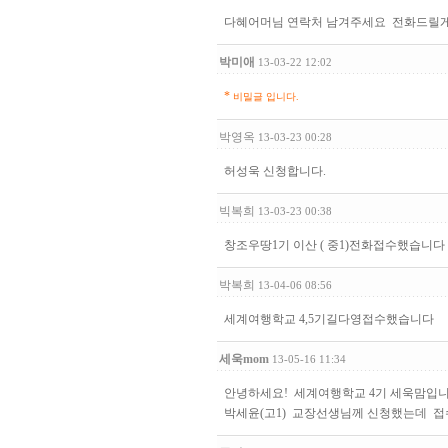
다혜어머님 연락처 남겨주세요 전화드릴게
박미애
13-03-22 12:02
*
비밀글 입니다.
박영옥
13-03-23 00:28
허성욱 신청합니다.
빅복희
13-03-23 00:38
창조우땅1기 이산 ( 중1)전화접수했습니다
박복희
13-04-06 08:56
세계여행학교 4,5기길다영접수했습니다
세욱mom
13-05-16 11:34
안녕하세요! 세계여행학교 4기 세욱맘입
박세윤(고1) 교장선생님께 신청했는데 접