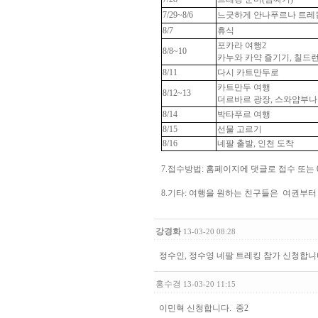
7/29~8/6
느긋하게 안나푸르나 트레
8/7
휴식
포카라 여행2
8/8~10
카누와 카약 즐기기, 칠드런
8/11
다시 카트만두로
카트만두 여행
8/12~13
더르바르 광장, 스와얌부나
8/14
박타푸르 여행
8/15
선물 고르기
8/16
네팔 출발, 인천 도착
7.접수방법: 홈페이지에 댓글로 접수 또는 010-9
8.기타: 여행을 원하는 친구들은 여권부터
강경화
13-03-20 08:28
정수인, 정수영 네팔 트레킹 참가 신청합니
홍수경
13-03-20 11:15
이민혁 신청합니다. 중2