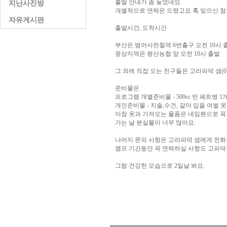
출발 안내가 좀 늦었네요.
지난사진방
개별적으로 연락은 드렸고요 혹 잊으신 참
자유게시판
출발시간, 도착시간
부산은 범어사전철역 6번출구 오전 10시 출
웅상지역은 평산농협 앞 오전 10시 출발
그 외에 직접 오는 친구들은 고라파덕 샘(016
준비물은
프로그램 개별준비물 - 500cc 빈 페트병 1
개인준비물 - 치솔,수건, 갈아 입을 여벌 옷
아참 옷과 가져오는 물품은 네임펜으로 꼭
가는 날 분실물이 너무 많아요.
나머지 문의 사항은 고라파덕 샘에게 전화
캠프 기간동안 꼭 연락하실 사항도 고파덕
그럼 건강한 모습으로 2일날 봐요.