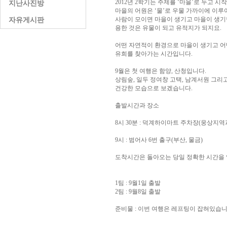
2012년 2학기는 주제를 ‘마을’로 두고 
지난사진방
마을의 어원은 ‘물’로 우물 가까이에 이루
사람이 모이면 마을이 생기고 마을이 생기
자유게시판
용한 것은 유물이 되고 유적지가 되지요.
어떤 자연적이 환경으로 마을이 생기고 어
유희를 찾아가는 시간입니다.
9월은 첫 여행은 함양, 산청입니다.
상림숲, 일두 정여창 고택, 남계서원 그리
건강한 모습으로 보겠습니다.
출발시간과 장소
8시 30분 : 덕계하이마트 주차장(웅상지
9시 : 범어사 6번 출구(부산, 물금)
도착시간은 돌아오는 당일 정확한 시간을
1팀 : 9월1일 출발
2팀 : 9월8일 출발
준비물 : 이번 여행은 레프팅이 잡혀있습니