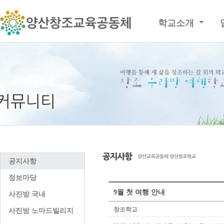
학교소개
공지사항
정보마당
9월 첫 여행 안내
사진방 국내
창조학교
사진방 노마드빌리지