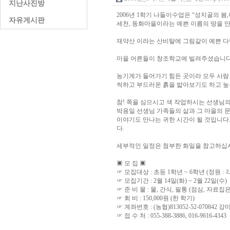
지난사진방
2006년 1학기 나들이수업은 “성지골의 봄
자유게시판
세천, 동화마을이라는 예쁜 이름의 땅을 
재약산 이라는 산비탈에 그림같이 예쁜 다
마을 어른들이 창조학교에 빌려주셨습니다. 
농기계가 들어가기 힘든 곳이라 모두 사람
씩하고 부드러운 흙을 밟아보기도 하고 높
참! 쪽을 심으시고 색 작업하시는 선생님의
박용일 선생님 가족들의 삶과 그 마을의 문
이야기도 만나는 귀한 시간이 될 것입니다.
다.
세부적인 일정은 첨부한 화일을 참고하십
▣ 모 집 ▣
☞ 모집대상 : 초등 1학년 ~ 6학년 (정원 : 
☞ 모집기간 : 2월 14일(화) ~ 2월 22일(수)
☞ 준 비 물 : 물, 간식, 필통 (점심, 자료집
☞ 회 비 : 150,000원 (한 학기)
☞ 계좌번호 : (농협)813052-52-070842 강
☞ 접 수 처 : 055-388-3886, 016-9616-4343