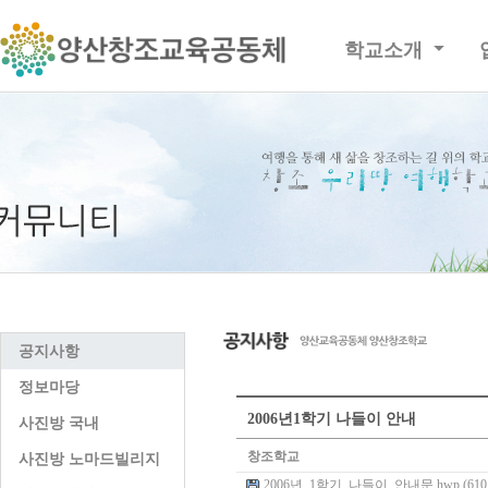
학교소개
공지사항
정보마당
2006년1학기 나들이 안내
사진방 국내
창조학교
사진방 노마드빌리지
2006년_1학기_나들이_안내문.hwp (610.