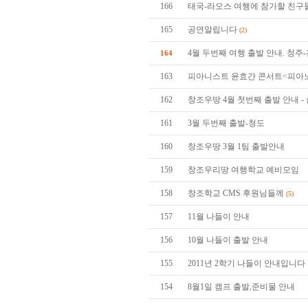
166
태국-라오스 여행에 참가할 친구
165
공연알립니다
(2)
4월 두번째 여행 출발 안내. 청주
164
163
피아니스트 윤효간 콘서트<피아
162
창조우땅 4월 첫번째 출발 안내 - 
161
3월 두번째 출발-청도
160
창조우땅 3월 1팀 출발안내
159
창조우리땅 여행학교 예비모임
158
창조학교 CMS 후원님들께
(5)
157
11월 나들이 안내
156
10월 나들이 출발 안내
155
2011년 2학기 나들이 안내입니다
154
8월1일 캠프 출발,준비물 안내