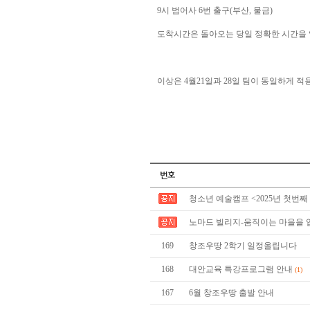
9시 범어사 6번 출구(부산, 물금)
도착시간은 돌아오는 당일 정확한 시간을
이상은 4월21일과 28일 팀이 동일하게 적
청소년 예술캠프 <2025년 첫번째
노마드 빌리지-움직이는 마을을 
169
창조우땅 2학기 일정올립니다
168
대안교육 특강프로그램 안내
(1)
167
6월 창조우땅 출발 안내