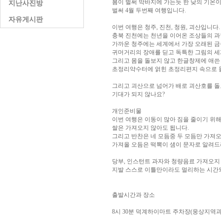
봄이 벌써 막바지에 가는듯 한 낮의 기온이
지난사진방
벌써 4월 두번째 여행입니다.
자유게시판
이번 여행은 청주, 진천, 청원, 괴산입니다.
충북 진천에는 천년을 이어온 조상들의 과
가까운 청주에는 세계에서 가장 오래된 
귀머거리의 장애를 딛고 독특한 그림의 세
그리고 몸을 돌보지 않고 한글창제에 애쓴
초정리약수터에 얽힌 초정리편지 속으로 
그리고 괴산으로 넘어가 배로 괴산호를 돌
기대가 되지 않나요?
개인준비물
이번 여행은 이동이 많아 짐을 줄이기 위해
쌀은 가져오지 않아도 됩니다.
그리고 반찬은 네 모듬중 두 모듬만 가져오
가져올 오듬은 떡뽁이 샘이 문자로 알려드려
당부, 인스턴트 과자와 청량음료 가져오지
지발 스스로 이틀만이라도 멀리하는 시간
출발시간과 장소
8시 30분 덕계하이마트 주차장(웅상지역과