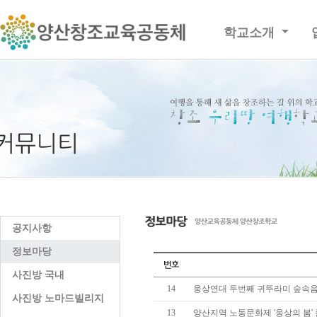
학교소개
공지사항
정보마당
사진방 국내
14
웅상연대 두번째 귀뚜라미 숲속
사진방 노마드빌리지
13
양산지역 노동문화제 '웅상의 봄