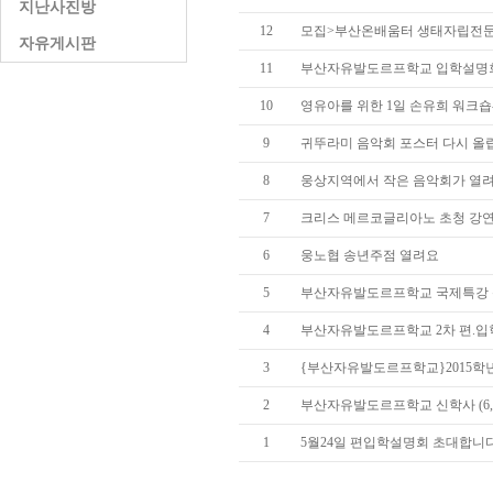
지난사진방
12
모집>부산온배움터 생태자립전문
자유게시판
11
부산자유발도르프학교 입학설명회-
10
영유아를 위한 1일 손유희 워크
9
귀뚜라미 음악회 포스터 다시 올
8
웅상지역에서 작은 음악회가 열
7
크리스 메르코글리아노 초청 강
6
웅노협 송년주점 열려요
5
부산자유발도르프학교 국제특강 신
4
부산자유발도르프학교 2차 편.입학
3
{부산자유발도르프학교}2015학
2
부산자유발도르프학교 신학사 (6,
1
5월24일 편입학설명회 초대합니