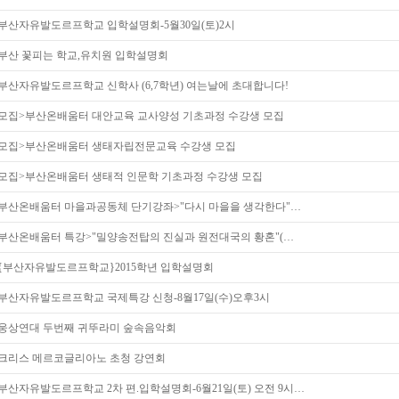
부산자유발도르프학교 입학설명회-5월30일(토)2시
부산 꽃피는 학교,유치원 입학설명회
부산자유발도르프학교 신학사 (6,7학년) 여는날에 초대합니다!
모집>부산온배움터 대안교육 교사양성 기초과정 수강생 모집
모집>부산온배움터 생태자립전문교육 수강생 모집
모집>부산온배움터 생태적 인문학 기초과정 수강생 모집
부산온배움터 마을과공동체 단기강좌>"다시 마을을 생각한다"…
부산온배움터 특강>"밀양송전탑의 진실과 원전대국의 황혼"(…
{부산자유발도르프학교}2015학년 입학설명회
부산자유발도르프학교 국제특강 신청-8월17일(수)오후3시
웅상연대 두번째 귀뚜라미 숲속음악회
크리스 메르코글리아노 초청 강연회
부산자유발도르프학교 2차 편.입학설명회-6월21일(토) 오전 9시…