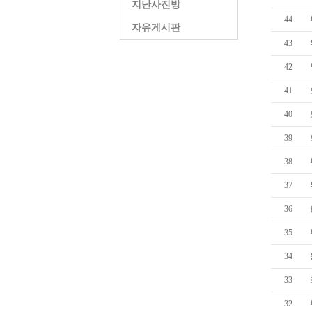
지난사진방
44
자유게시판
43
42
41
40
39
38
37
36
35
34
33
32