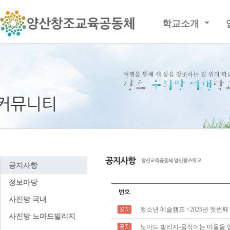
학교소개
공지사항
정보마당
사진방 국내
청소년 예술캠프 <2025년 첫번째
사진방 노마드빌리지
노마드 빌리지-움직이는 마을을 