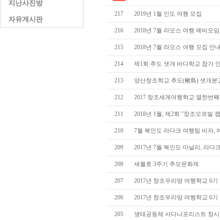
지난사진방
217
2019년 1월 인도 여행 모집
자유게시판
216
2018년 7월 라오스 여행 예비모임
215
2018년 7월 라오스 여행 모집 안
214
제1회 추도 샛개 바다학교 참가 
213
양산창조학교 추도(楸島) 샛개분
212
2017 창조세계여행학교 열한번째 
211
2018년 1월, 제2회 "창조오르빌 
210
7월 북인도 라다크 여행팀 비자,
209
2017년 7월 북인도 마날리, 라
208
세월호 3주기 추모문화제
207
2017년 창조우리땅 여행학교 6
206
2017년 창조우리땅 여행학교 6
205
생태공동체 사다나포리스트 창시