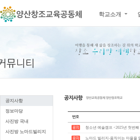
학교소개
공지사항
정보마당
사진방 국내
청소년 예술캠프 <2025년 첫번째
사진방 노마드빌리지
노마드 빌리지-움직이는 마을을 