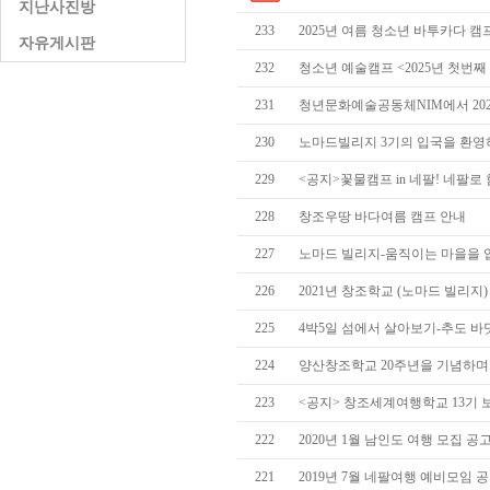
지난사진방
233
2025년 여름 청소년 바투카다 캠
자유게시판
232
청소년 예술캠프 <2025년 첫번째
231
청년문화예술공동체NIM에서 202
230
노마드빌리지 3기의 입국을 환영
229
<공지>꽃물캠프 in 네팔! 네팔로
228
창조우땅 바다여름 캠프 안내
227
노마드 빌리지-움직이는 마을을 
226
2021년 창조학교 (노마드 빌리지)
225
4박5일 섬에서 살아보기-추도 
224
양산창조학교 20주년을 기념하며
223
<공지> 창조세계여행학교 13기
222
2020년 1월 남인도 여행 모집 공
221
2019년 7월 네팔여행 예비모임 