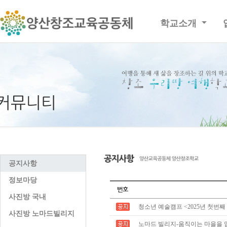
학교소개
공지사항
정보마당
사진방 국내
청소년 예술캠프 <2025년 첫번째
사진방 노마드빌리지
노마드 빌리지-움직이는 마을을 